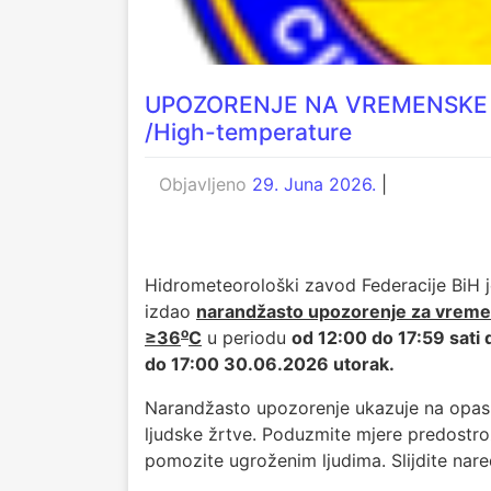
UPOZORENJE NA VREMENSKE NE
/High-temperature
Objavljeno
29. Juna 2026.
|
Hidrometeorološki zavod Federacije BiH je
izdao
narandžasto upozorenje za vreme
o
≥
36
C
u periodu
od 12:00 do 17:59 sati
do 17:00 30.06.2026 utorak.
Narandžasto upozorenje ukazuje na opasne
ljudske žrtve. Poduzmite mjere predostrožn
pomozite ugroženim ljudima. Slijdite nared