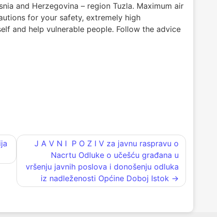
snia and Herzegovina – region Tuzla. Maximum air
tions for your safety, extremely high
elf and help vulnerable people. Follow the advice
ja
J A V N I P O Z I V za javnu raspravu o
Nacrtu Odluke o učešću građana u
vršenju javnih poslova i donošenju odluka
iz nadleženosti Općine Doboj Istok