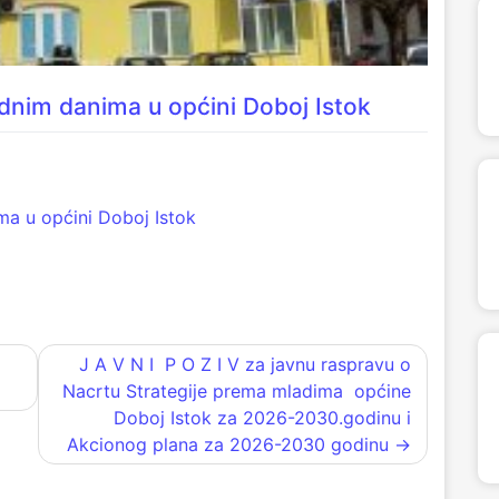
dnim danima u općini Doboj Istok
ma u općini Doboj Istok
J A V N I P O Z I V za javnu raspravu o
Nacrtu Strategije prema mladima općine
Doboj Istok za 2026-2030.godinu i
Akcionog plana za 2026-2030 godinu