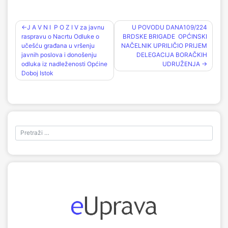
Navigacija
J A V N I P O Z I V za javnu
U POVODU DANA109/224
raspravu o Nacrtu Odluke o
BRDSKE BRIGADE OPĆINSKI
članaka
učešću građana u vršenju
NAČELNIK UPRILIČIO PRIJEM
javnih poslova i donošenju
DELEGACIJA BORAČKIH
odluka iz nadleženosti Općine
UDRUŽENJA
Doboj Istok