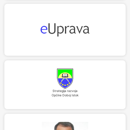
Strategija razvoja
Općine Doboj Istok