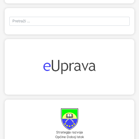
Strategija razvoja
Općine Doboj Istok