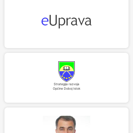
Strategija razvoja
Općine Doboj Istok