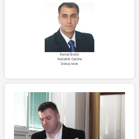
Kemal Bratić
Načelnik Općine
Doboj Istok