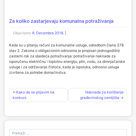
Za koliko zastarjevaju komunalna potraživanja
Objavljeno
6. Decembra 2018.
|
Kada su u pitanju računi za komunalne usluge, odredbom člana 378.
stav 2. Zakona o obligacionim odnosima je propisan jednogodišnji
zastarni rok za sljedeća potraživanja: potraživanje naknade za
isporučenu električnu i toplotnu energiju, plin, vodu, za dimnjačarske
usluge i za održavanje čistoće, kada je isporuka, odnosno usluga
izvršena za potrebe domaćinstva.
Navigacija
Kako da se prijavim na
Naknada za korištenje
konkurs
građevinskog zemljišta
članaka