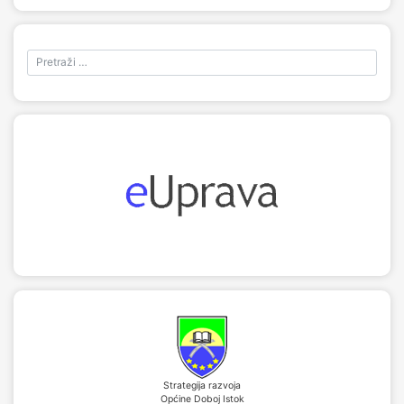
Strategija razvoja
Općine Doboj Istok